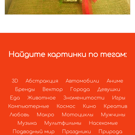
Найдите картинки по тегам:
3D
Абстракция
Автомобили
Аниме
Бренды
Вектор
Города
Девушки
Еда
Животное
Знаменитости
Игры
Компьютерные
Космос
Кино
Креатив
Любовь
Макро
Мотоциклы
Мужчины
Музыка
Мультфильмы
Насекомые
Подводный мир
Праздники
Природа