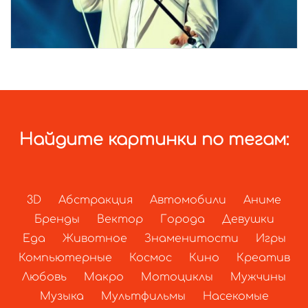
Найдите картинки по тегам:
3D
Абстракция
Автомобили
Аниме
Бренды
Вектор
Города
Девушки
Еда
Животное
Знаменитости
Игры
Компьютерные
Космос
Кино
Креатив
Любовь
Макро
Мотоциклы
Мужчины
Музыка
Мультфильмы
Насекомые