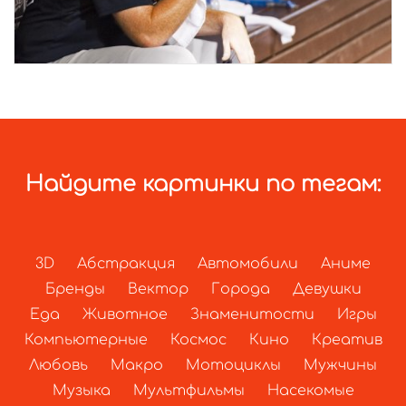
Найдите картинки по тегам:
3D
Абстракция
Автомобили
Аниме
Бренды
Вектор
Города
Девушки
Еда
Животное
Знаменитости
Игры
Компьютерные
Космос
Кино
Креатив
Любовь
Макро
Мотоциклы
Мужчины
Музыка
Мультфильмы
Насекомые