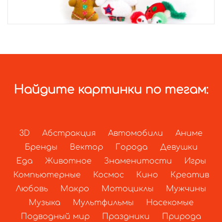
Найдите картинки по тегам:
3D
Абстракция
Автомобили
Аниме
Бренды
Вектор
Города
Девушки
Еда
Животное
Знаменитости
Игры
Компьютерные
Космос
Кино
Креатив
Любовь
Макро
Мотоциклы
Мужчины
Музыка
Мультфильмы
Насекомые
Подводный мир
Праздники
Природа