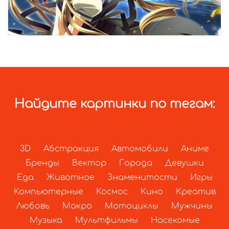
Найдите картинки по тегам:
3D
Абстракция
Автомобили
Аниме
Бренды
Вектор
Города
Девушки
Еда
Животное
Знаменитости
Игры
Компьютерные
Космос
Кино
Креатив
Любовь
Макро
Мотоциклы
Мужчины
Музыка
Мультфильмы
Насекомые