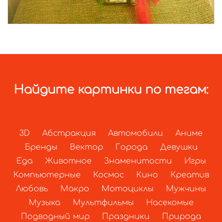
Найдите картинки по тегам:
3D
Абстракция
Автомобили
Аниме
Бренды
Вектор
Города
Девушки
Еда
Животное
Знаменитости
Игры
Компьютерные
Космос
Кино
Креатив
Любовь
Макро
Мотоциклы
Мужчины
Музыка
Мультфильмы
Насекомые
Подводный мир
Праздники
Природа